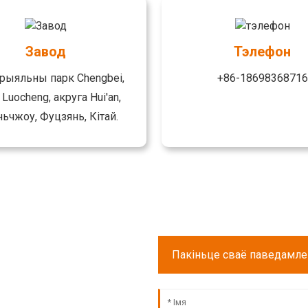
Завод
Тэлефон
трыяльны парк Chengbei,
+86-18698368716
 Luocheng, акруга Hui'an,
ьчжоу, Фуцзянь, Кітай.
Пакіньце сваё паведамл