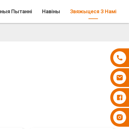
аныя Пытанні
Навіны
Звяжыцеся З Намі
Падгузнікі Бесупер
Падгузнікі Бесупер