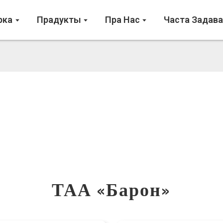
рка
Прадукты
Пра Нас
Часта Задав
ТАА «Барон»