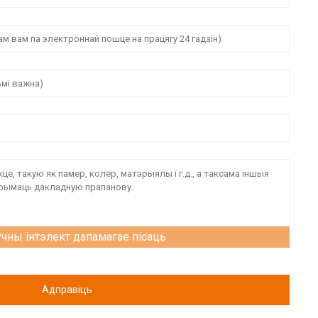
чны інтэлект дапамагае пісаць
Адправіць