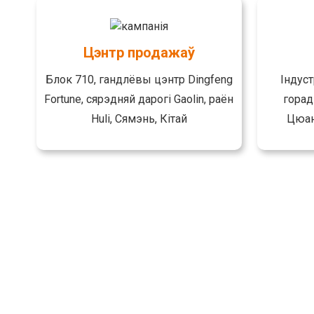
Цэнтр продажаў
Блок 710, гандлёвы цэнтр Dingfeng
Індус
Fortune, сярэдняй дарогі Gaolin, раён
горад
Huli, Сямэнь, Кітай
Цюан