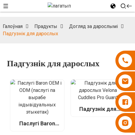
Галоўная
Прадукты
Догляд за дарослымі
Падгузнік для дарослых
Падгузнік для дарослых
Падгузнікі Бесупер
Падгузнік для
дарослых Velona
Падгузнікі Бесупер
Cuddles Pro Guard
Паслугі Baron
OEM і ODM