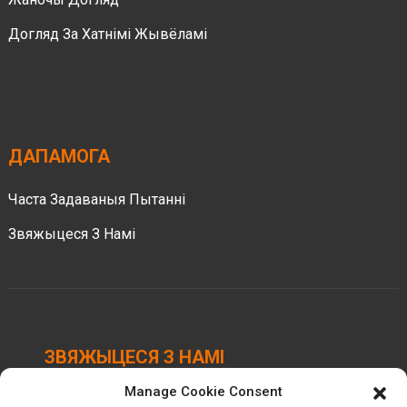
Догляд За Хатнімі Жывёламі
ДАПАМОГА
Часта Задаваныя Пытанні
Звяжыцеся З Намі
ЗВЯЖЫЦЕСЯ З НАМІ
Manage Cookie Consent
Індустрыяльны парк Chengbei, горад Luocheng,