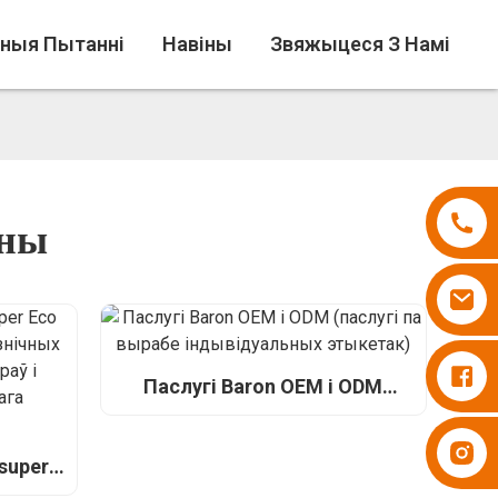
аныя Пытанні
Навіны
Звяжыцеся З Намі
аны
Падгузнікі Бесупер
Паслугі Baron OEM і ODM
(паслугі па вырабе
індывідуальных этыкетак)
Падгузнікі Бесупер
super
льных