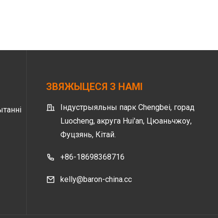
ЗВЯЖЫЦЕСЯ З НАМІ
Індустрыяльны парк Chengbei, горад
ытанні
Luocheng, акруга Hui'an, Цюаньчжоу,
Фуцзянь, Кітай.
+86-18698368716
kelly@baron-china.cc