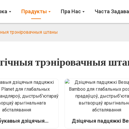
рка
Прадукты
Пра Нас
Часта Задав
чныя трэніровачныя штаны
гічныя трэніровачныя шт
букавыя дзіцячыя
Дзіцячыя падцяжкі Be
і Bamboo Planet для
Eco Bamboo для глаба