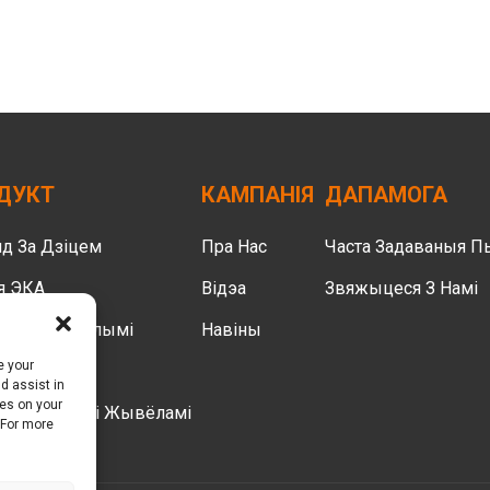
ДУКТ
КАМПАНІЯ
ДАПАМОГА
д За Дзіцем
Пра Нас
Часта Задаваныя П
я ЭКА
Відэа
Звяжыцеся З Намі
д За Дарослымі
Навіны
e your
чы Догляд
d assist in
ies on your
д За Хатнімі Жывёламі
 For more