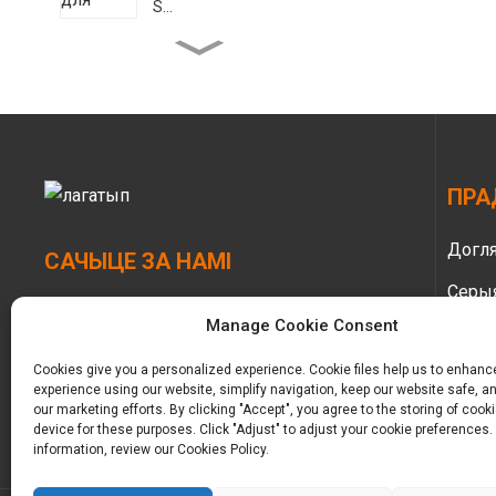
S...
Вільготныя сурвэткі
Besuper Bamboo Planet
Eco для шкла...
Падгузнікі Besuper
Bamboo Planet Baby для
Glob...
ПРА
Бамбукавыя падцяжкі
Догля
для немаўлят Bamboo
САЧЫЦЕ ЗА НАМІ
Planet...
Серы
Manage Cookie Consent
Дзіцячыя падцяжкі
Догля
Besuper Eco Bamboo для
глабальных...
Cookies give you a personalized experience. Cookie files help us to enhanc
Жано
experience using our website, simplify navigation, keep our website safe, an
our marketing efforts. By clicking "Accept", you agree to the storing of cook
Догля
device for these purposes. Click "Adjust" to adjust your cookie preferences.
information, review our Cookies Policy.