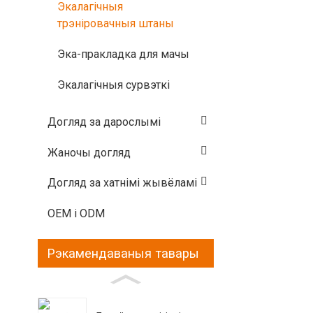
Экалагічныя
глаб
гандляр
трэніровачныя штаны
вытво
Эка-пракладка для мачы
Экалагічныя сурвэткі
Догляд за дарослымі
Жаночы догляд
Догляд за хатнімі жывёламі
OEM і ODM
Рэкамендаваныя тавары