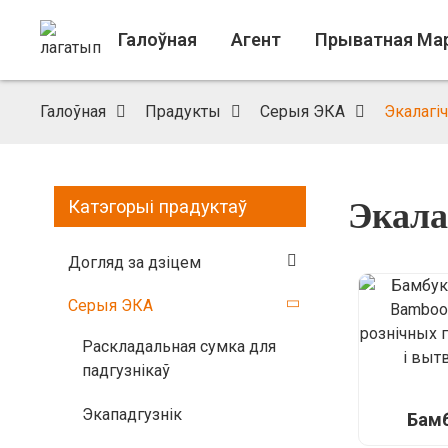
Галоўная
Агент
Прыватная Ма
Галоўная
Прадукты
Серыя ЭКА
Экалагі
Экала
Катэгорыі прадуктаў
Догляд за дзіцем
Серыя ЭКА
Раскладальная сумка для
падгузнікаў
Экападгузнік
Бам
падцяжк