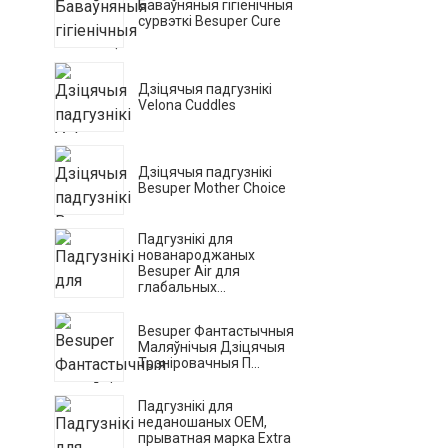
Баваўняныя гігіенічныя
сурвэткі Besuper Cure
Дзіцячыя падгузнікі
Velona Cuddles
Дзіцячыя падгузнікі
Besuper Mother Choice
Падгузнікі для
нованароджаных
Besuper Air для
глабальных...
Besuper Фантастычныя
Маляўнічыя Дзіцячыя
Трэніровачныя П...
Падгузнікі для
неданошаных OEM,
прыватная марка Extra