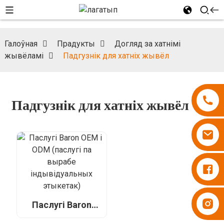
Галоўная
Прадукты
Догляд за хатнімі
жывёламі
Падгузнік для хатніх жывёл
Падгузнік для хатніх жывёл
Падгузнікі Бесупер
Падгузнікі Бесупер
Паслугі Baron
OEM і ODM