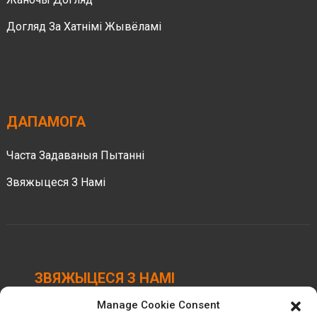
Догляд За Хатнімі Жывёламі
ДАПАМОГА
Часта Задаваныя Пытанні
Звяжыцеся З Намі
ЗВЯЖЫЦЕСЯ З НАМІ
Manage Cookie Consent
Індустрыяльны парк Chengbei, горад Luocheng,